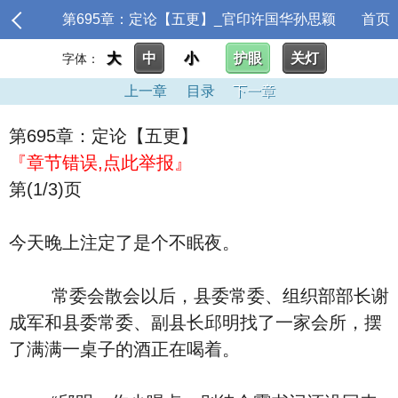
第695章：定论【五更】_官印许国华孙思颖
首页
大
中
小
护眼
关灯
字体：
上一章
目录
下一章
第695章：定论【五更】
『章节错误,点此举报』
第(1/3)页
今天晚上注定了是个不眠夜。
常委会散会以后，县委常委、组织部部长谢
成军和县委常委、副县长邱明找了一家会所，摆
了满满一桌子的酒正在喝着。