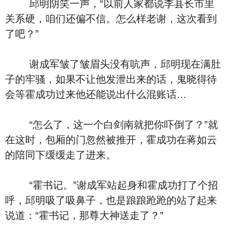
邱明阴笑一声，“以前人家都说李县长市里
关系硬，咱们还偏不信。怎么样老谢，这次看到
了吧？”
谢成军皱了皱眉头没有吭声，邱明现在满肚
子的牢骚，如果不让他发泄出来的话，鬼晓得待
会等霍成功过来他还能说出什么混账话…
“怎么了，这一个白剑南就把你吓倒了？”就
在这时，包厢的门忽然被推开，霍成功在蒋如云
的陪同下缓缓走了进来。
“霍书记。”谢成军站起身和霍成功打了个招
呼，邱明吸了吸鼻子，也是踉踉跄跄的站了起来
说道：“霍书记，那尊大神送走了？”