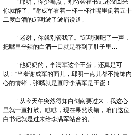
“邱明，你少喝点，别待会霍书记还没回来
你就醉了。”谢成军看着一杯一杯往嘴里倒着五十
二度白酒的邱明皱了皱眉说道。
“老谢，你就别管我了。”邱明砸吧了一声，
把嘴里辛辣的白酒一口就是吞到了肚子里…
“他奶奶的，李满军这个王蛋，还真是可
以！”当着谢成军的面儿，邱明一点儿都不掩饰内
心的情绪，张嘴就是直呼李满军是王蛋！
“从今天午突然得知白剑南要过来，我这心
里就一直打鼓。瞧瞧，现在果然没错，咱们这位
白书记就是过来给李满军站台的。”