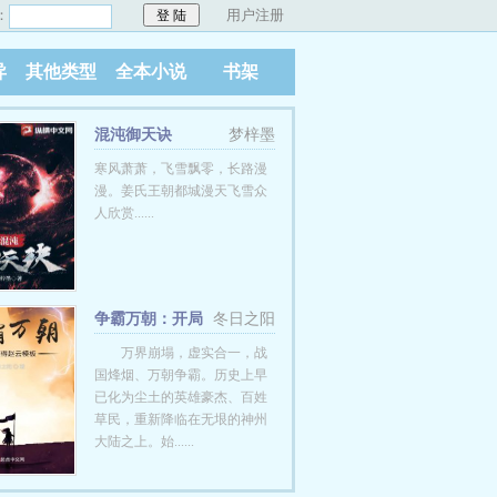
：
用户注册
异
其他类型
全本小说
书架
混沌御天诀
梦梓墨
寒风萧萧，飞雪飘零，长路漫
漫。姜氏王朝都城漫天飞雪众
人欣赏......
争霸万朝：开局
冬日之阳
获得赵云模板
万界崩塌，虚实合一，战
国烽烟、万朝争霸。历史上早
已化为尘土的英雄豪杰、百姓
草民，重新降临在无垠的神州
大陆之上。始......