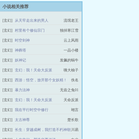
小说相关推荐
[玄幻]
从天牢走出来的男人
流氓老王
[玄幻]
村里有个修仙宗门
独掉寒江雪
[玄幻]
时空剑神
云上风雨
[玄幻]
神葬塔
一品小楼
[玄幻]
妖神记
发飙的蜗牛
[玄幻]
玄幻：我！天命大反派
咦大柚子
[玄幻]
西游：悟空，放开那个女妖精！
佚名
[玄幻]
暴力法神
无齿之兔01
[玄幻]
玄幻：我！天命大反派
天命反派
[玄幻]
我在平行时空中修行
翊言
[玄幻]
太古神尊
楚长歌
[玄幻]
长生：穿越成树，我打造不朽神朝
川易