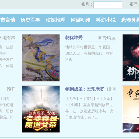
账号：
密码
都市言情
历史军事
侦探推理
网游动漫
科幻小说
恐怖灵
天地有缺
乾优坤秀
旷野晴蓝
哦，任督
地球的平行世界里，华夏国，
再去一
18亿人口，有着同现代一样的
珠子发红
科教......
么，你是
滚开
签到成圣：发现老婆
瞳渊
竟是魔道女帝
回到古
【无敌】+【签到】+【女帝】
有任何超
+【剑道】 夏鑫穿越到修行世
将一切数
界，在一次遗迹历练中与一女
慢崛起的
子生出情愫，有了......