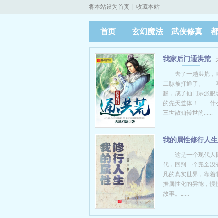
将本站设为首页
|
收藏本站
首页
玄幻魔法
武侠修真
我家后门通洪荒
去了一趟洪荒，
二脉被打通了。 
趟，成了仙门宗派眼
的先天道体！ 什
三世散仙转世的......
我的属性修行人生
这是一个现代人
代，回到一个完全没
凡的真实世界，靠着
据属性化的异能，慢
故事。......