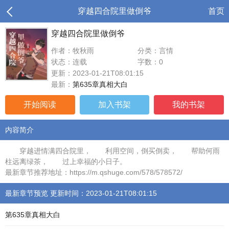
穿越四合院里做倒爷
首页
穿越四合院里做倒爷
作者：牧秋雨
分类：言情
状态：连载
字数：0
更新：2023-01-21T08:01:15
最新：
第635章真相大白
开始阅读
加入书架
我的书架
内容简介
穿越进情满四合院里， 利用空间，倒买倒卖， 帮助何雨
柱远离绿茶， 过上幸福的小日子。
最新章节推荐地址：https://m.qshuge.com/578/578572/
最新章节预览 更新时间：2023-01-21T08:01:15
第635章真相大白