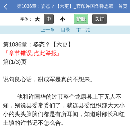
第1036章：姿态？【六更】_官印许国华孙思颖
首页
大
中
小
护眼
关灯
字体：
上一章
目录
下一章
第1036章：姿态？【六更】
『章节错误,点此举报』
第(1/3)页
说句良心话，谢成军是真的不想来。
他和许国华的过节整个龙康县上下无人不
知，别说县委常委们了，就连县委组织部大大小
小的头头脑脑们都是有所耳闻，知道谢部长和红
土镇的许书记不怎么合。