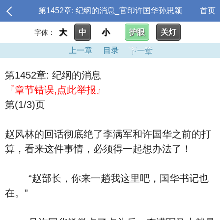
第1452章: 纪纲的消息_官印许国华孙思颖
首页
大
中
小
护眼
关灯
字体：
上一章
目录
下一章
第1452章: 纪纲的消息
『章节错误,点此举报』
第(1/3)页
赵风林的回话彻底绝了李满军和许国华之前的打
算，看来这件事情，必须得一起想办法了！
“赵部长，你来一趟我这里吧，国华书记也
在。”