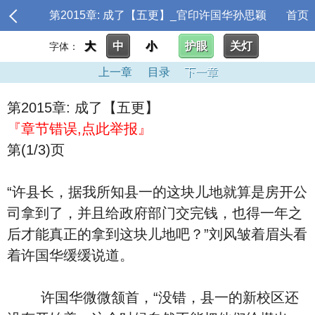
第2015章: 成了【五更】_官印许国华孙思颖
首页
大
中
小
护眼
关灯
字体：
上一章
目录
下一章
第2015章: 成了【五更】
『章节错误,点此举报』
第(1/3)页
“许县长，据我所知县一的这块儿地就算是房开公
司拿到了，并且给政府部门交完钱，也得一年之
后才能真正的拿到这块儿地吧？”刘风皱着眉头看
着许国华缓缓说道。
许国华微微颔首，“没错，县一的新校区还