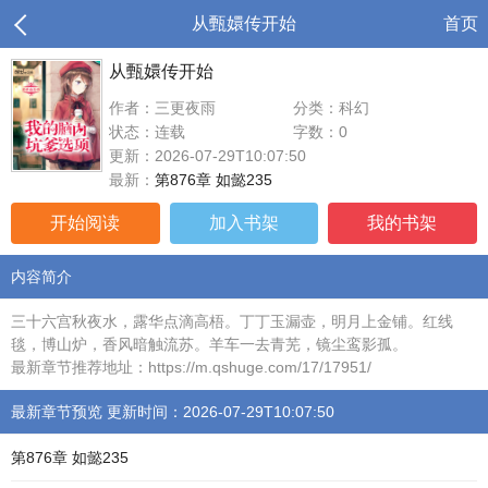
从甄嬛传开始
首页
从甄嬛传开始
作者：三更夜雨
分类：科幻
状态：连载
字数：0
更新：2026-07-29T10:07:50
最新：
第876章 如懿235
开始阅读
加入书架
我的书架
内容简介
三十六宫秋夜水，露华点滴高梧。丁丁玉漏壶，明月上金铺。红线
毯，博山炉，香风暗触流苏。羊车一去青芜，镜尘鸾影孤。
最新章节推荐地址：https://m.qshuge.com/17/17951/
最新章节预览 更新时间：2026-07-29T10:07:50
第876章 如懿235