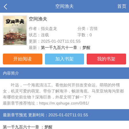
空间渔夫
首页
空间渔夫
作者：指尖盘龙
分类：言情
状态：连载
字数：0
更新：2025-01-02T11:01:55
最新：
第一千九百六十一章 ：梦醒
开始阅读
加入书架
我的书架
内容简介
叶远，一个海底清洁工。看他如何开挂改变命运。萌萌的外甥
女，机灵可爱的萌宠。带你了解海洋，畅游海底。马里亚纳海沟里都
有哪些史前生物？深海巨兽，外星文明了解一下？
最新章节推荐地址：https://m.qshuge.com/0/81/
最新章节预览 更新时间：2025-01-02T11:01:55
第一千九百六十一章 ：梦醒