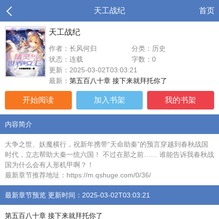
天工战纪
首页
天工战纪
作者：长风何归
分类：历史
状态：连载
字数：0
更新：2025-03-02T03:03:21
最新：
第五百八十章 接下来就拜托你了
开始阅读
加入书架
我的书架
内容简介
大争之世、妖魔横行，祝新年携带“天命助秦”的预言穿越到春秋战国
时代，立志帮助大秦一统六国！ 不过在那之前…… 谁能告诉我春秋战
国为什么会有人形机甲啊？！
最新章节推荐地址：https://m.qshuge.com/0/36/
最新章节预览 更新时间：2025-03-02T03:03:21
第五百八十章 接下来就拜托你了