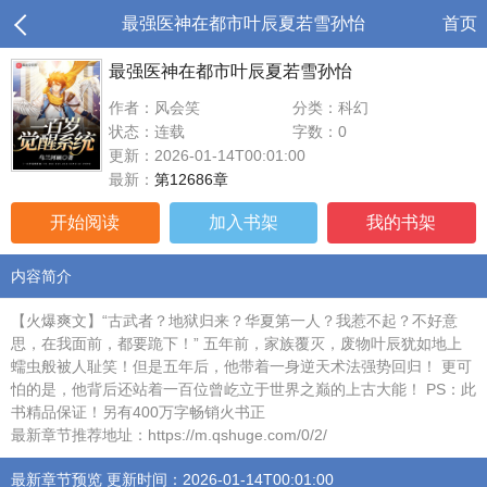
最强医神在都市叶辰夏若雪孙怡
首页
最强医神在都市叶辰夏若雪孙怡
作者：风会笑
分类：科幻
状态：连载
字数：0
更新：2026-01-14T00:01:00
最新：
第12686章
开始阅读
加入书架
我的书架
内容简介
【火爆爽文】“古武者？地狱归来？华夏第一人？我惹不起？不好意
思，在我面前，都要跪下！” 五年前，家族覆灭，废物叶辰犹如地上
蠕虫般被人耻笑！但是五年后，他带着一身逆天术法强势回归！ 更可
怕的是，他背后还站着一百位曾屹立于世界之巅的上古大能！ PS：此
书精品保证！另有400万字畅销火书正
最新章节推荐地址：https://m.qshuge.com/0/2/
最新章节预览 更新时间：2026-01-14T00:01:00