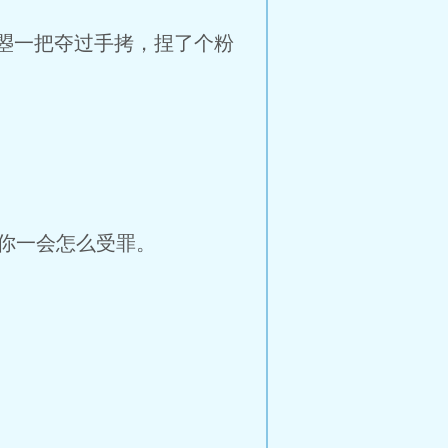
曌一把夺过手拷，捏了个粉
你一会怎么受罪。