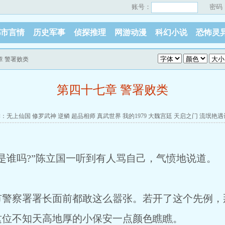
账号：
密码
都市言情
历史军事
侦探推理
网游动漫
科幻小说
恐怖灵
章 警署败类
第四十七章 警署败类
读：
无上仙国
修罗武神
逆鳞
超品相师
真武世界
我的1979
大魏宫廷
天启之门
流氓艳遇
谁吗?”陈立国一听到有人骂自己，气愤地说道。
察署署长面前都敢这么嚣张。若开了这个先例，
这位不知天高地厚的小保安一点颜色瞧瞧。