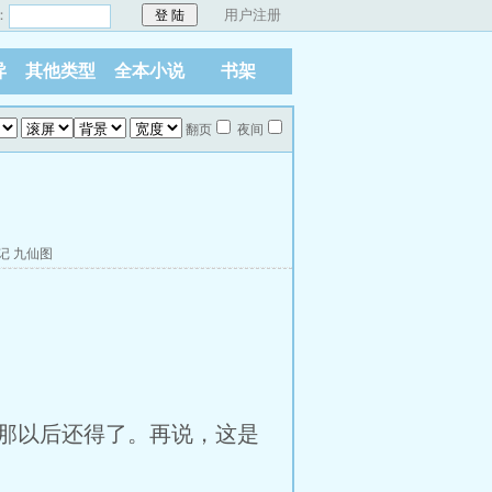
：
用户注册
异
其他类型
全本小说
书架
翻页
夜间
记
九仙图
那以后还得了。再说，这是