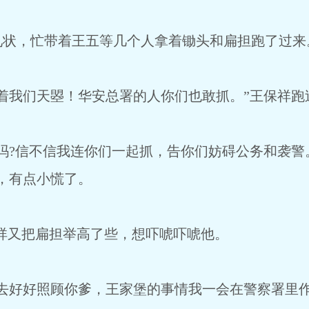
，忙带着王五等几个人拿着锄头和扁担跑了过来
我们天曌！华安总署的人你们也敢抓。”王保祥跑
?信不信我连你们一起抓，告你们妨碍公务和袭警
，有点小慌了。
祥又把扁担举高了些，想吓唬吓唬他。
好好照顾你爹，王家堡的事情我一会在警察署里作