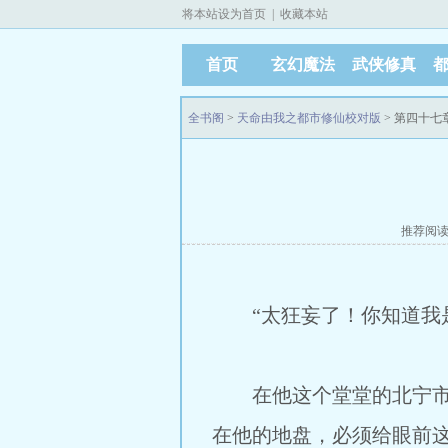
将本站设为首页
|
收藏本站
首页
玄幻魔法
武侠修真
全书阁
>
天命由我之都市修仙校对版
> 第四十七
推荐阅
“太狂妄了！你知道我是
在他这个堂堂的北宁市警
在他的地盘，必须给眼前