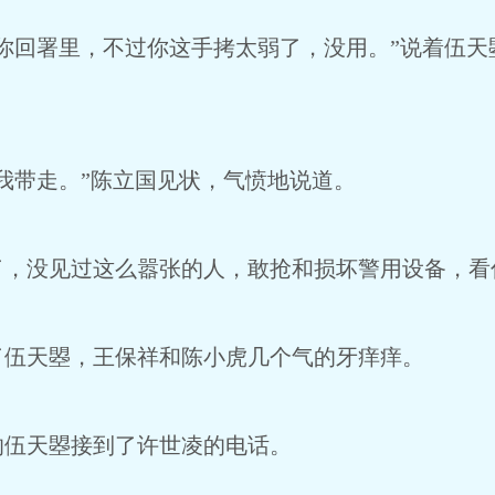
回署里，不过你这手拷太弱了，没用。”说着伍天
带走。”陈立国见状，气愤地说道。
没见过这么嚣张的人，敢抢和损坏警用设备，看
天曌，王保祥和陈小虎几个气的牙痒痒。
伍天曌接到了许世凌的电话。