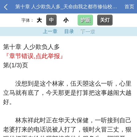
第十章 人少欺负人多_天命由我之都市修仙校对版
首页
大
中
小
护眼
关灯
字体：
上一章
目录
下一章
第十章 人少欺负人多
『章节错误,点此举报』
第(1/3)页
没想到是这个林家，伍天曌这么一听，心里
立马就有底了，今天那更是打算把这事越闹大越
好。
林东祥此时正在华天大保健，一听接到自己
老婆打来的电话说被人打了，顿时火冒三丈，狠