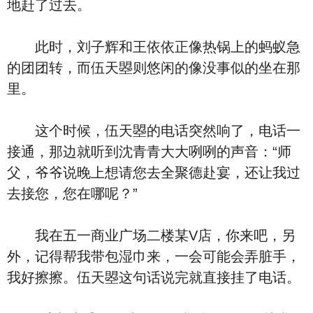
地赶了过去。
此时，刘子辉和王依依正像热锅上的蚂蚁急
的团团转，而伍天曌则悠闲的像没事似的坐在那
里。
这个时候，伍天曌的电话突然响了，电话一
接通，那边就听到沈青青大大咧咧的声音：“师
父，爷爷说晚上想请您去全聚德赴宴，还让我过
去接您，您在哪呢？”
我在五一商业广场二楼某V店，你来吧，另
外，记得帮我带包湿巾来，一会可能会弄脏手，
我好擦擦。伍天曌这句话说完就直接挂了电话。