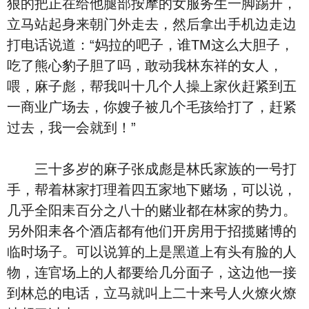
狠的把正在给他腿部按摩的女服务生一脚踢开，
立马站起身来朝门外走去，然后拿出手机边走边
打电话说道：“妈拉的吧子，谁TM这么大胆子，
吃了熊心豹子胆了吗，敢动我林东祥的女人，
喂，麻子彪，帮我叫十几个人操上家伙赶紧到五
一商业广场去，你嫂子被几个毛孩给打了，赶紧
过去，我一会就到！”
三十多岁的麻子张成彪是林氏家族的一号打
手，帮着林家打理着四五家地下赌场，可以说，
几乎全阳耒百分之八十的赌业都在林家的势力。
另外阳耒各个酒店都有他们开房用于招揽赌博的
临时场子。可以说算的上是黑道上有头有脸的人
物，连官场上的人都要给几分面子，这边他一接
到林总的电话，立马就叫上二十来号人火燎火燎