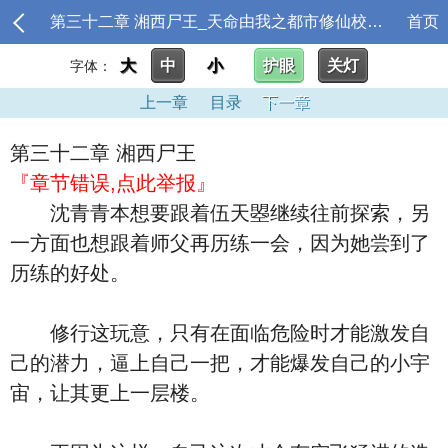
第三十二章 湘西尸王_天命由我之都市修仙校对版
首页
大
中
小
护眼
关灯
字体：
上一章
目录
下一章
第三十二章 湘西尸王
『章节错误,点此举报』
沈青青本想要跟着伍天曌继续往前探索，另
一方面也想跟着师父再历练一会，因为她尝到了
历练的好处。
修行这玩意，只有在面临危险时才能激发自
己的潜力，逼上自己一把，才能爆发自己的小宇
宙，让其更上一层楼。