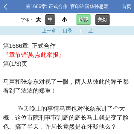
第1666章: 正式合作_官印许国华孙思颖
首页
大
中
小
护眼
关灯
字体：
上一章
目录
下一章
第1666章: 正式合作
『章节错误,点此举报』
第(1/3)页
马声和张磊东对视了一眼，两人从彼此的眸子都
看到了浓浓的郑重！
昨天晚上的事情马声也对张磊东讲了个大
概，这位市院刑事审判庭的庭长马上就是变了脸
色。搞了半天，许局长竟然是在怀疑他么？