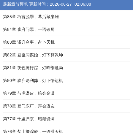
最新章节预览 更新时间：2026-06-27T02:06:08
第85章 巧言脱罪，幕后藏枭雄
第84章 崔府问罪，一语破局
第83章 诏升佥事，占卜天机
第82章 君臣同谋始，灯下算乾坤
第81章 夜色掩行踪，灯畔剖危局
第80章 狭庐论利弊，灯下悟运机
第79章 与虎谋皮，暗会金谍
第78章 登门东厂，拜会盟友
第77章 千里归京，暗藏诡谲
第76章 焚山掩踪迹，一语泄天机