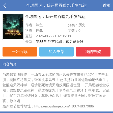
全球国运：我开局吞噬九千岁气运
首页
全球国运：我开局吞噬九千岁气运
作者：沐鱼
分类：历史
状态：连载
字数：0
更新：2026-06-27T02:06:08
最新：
第85章 巧言脱罪，幕后藏枭雄
开始阅读
加入书架
我的书架
内容简介
当未知文明降临，一场卷席全球的国运风暴也在飘摇浮沉的世界中上
演，弱国终将湮灭，强国执掌风云！ 赵孟携前世国运浩劫记忆重生，
觉醒逆天双神赋，逆势锁死绝境天启残明国运位面！ 开局硬撼朝堂权
阉，强毁魏忠贤生祠，霸道吞噬九千岁毕生气运福泽！ 镇阉党、定乱
世、聚百万流民铸雄兵，掌乾坤命脉！ 铸造绝世天国，碾压万国天
骄，掠夺诸
最新章节推荐地址：https://m.qshuge.com/4837/4837988/