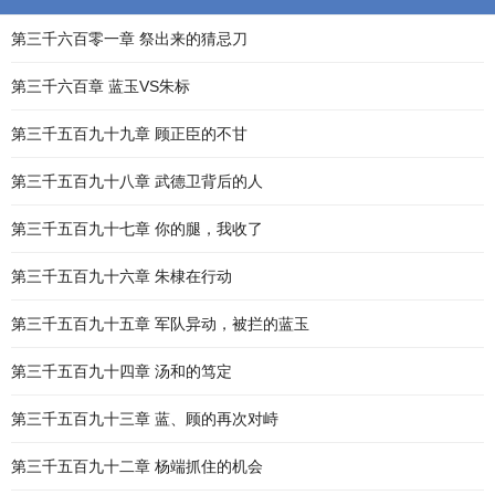
第三千六百零一章 祭出来的猜忌刀
第三千六百章 蓝玉VS朱标
第三千五百九十九章 顾正臣的不甘
第三千五百九十八章 武德卫背后的人
第三千五百九十七章 你的腿，我收了
第三千五百九十六章 朱棣在行动
第三千五百九十五章 军队异动，被拦的蓝玉
第三千五百九十四章 汤和的笃定
第三千五百九十三章 蓝、顾的再次对峙
第三千五百九十二章 杨端抓住的机会