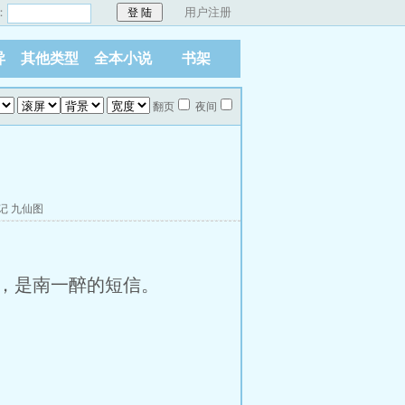
：
用户注册
异
其他类型
全本小说
书架
翻页
夜间
记
九仙图
，是南一醉的短信。