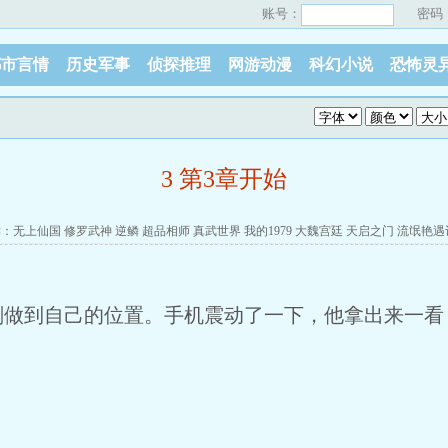
账号：
密码
都市言情
历史军事
侦探推理
网游动漫
科幻小说
恐怖灵
3 第3章开始
读：
无上仙国
修罗武神
逆鳞
超品相师
真武世界
我的1979
大魏宫廷
天启之门
流氓艳遇
刚做到自己的位置。手机震动了一下，他拿出来一看