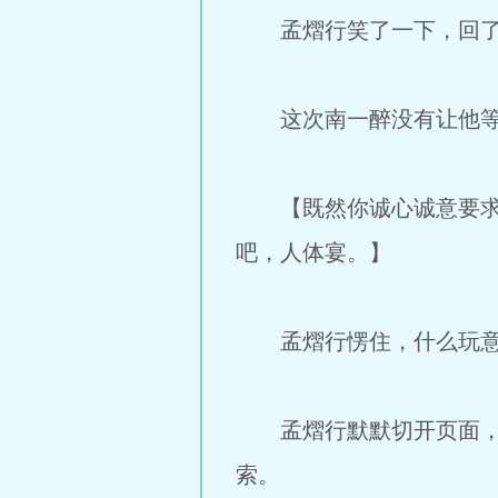
孟熠行笑了一下，回了一
这次南一醉没有让他等
【既然你诚心诚意要求了
吧，人体宴。】
孟熠行愣住，什么玩意？人
孟熠行默默切开页面，来
索。