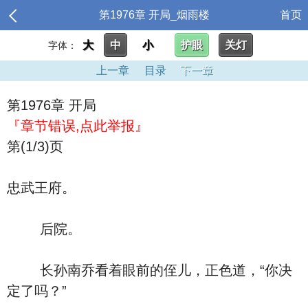
第1976章 开局_烟雨楼
首页
大
中
小
护眼
关灯
字体：
上一章
目录
下一章
第1976章 开局
『章节错误,点此举报』
第(1/3)页
忠武王府。
后院。
长孙南乔看着眼前的侄儿，正色道，“你决
定了吗？”