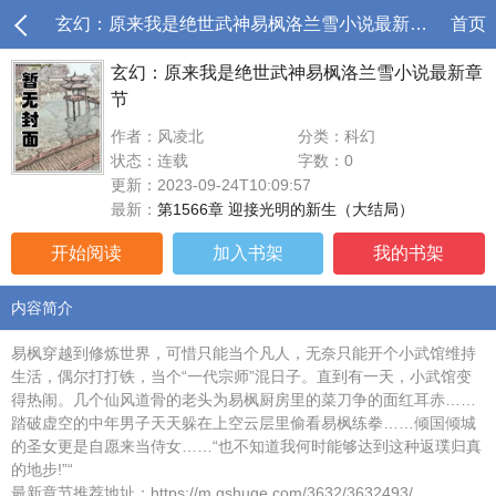
玄幻：原来我是绝世武神易枫洛兰雪小说最新章节
首页
玄幻：原来我是绝世武神易枫洛兰雪小说最新章
节
作者：风凌北
分类：科幻
状态：连载
字数：0
更新：2023-09-24T10:09:57
最新：
第1566章 迎接光明的新生（大结局）
开始阅读
加入书架
我的书架
内容简介
易枫穿越到修炼世界，可惜只能当个凡人，无奈只能开个小武馆维持
生活，偶尔打打铁，当个“一代宗师”混日子。直到有一天，小武馆变
得热闹。几个仙风道骨的老头为易枫厨房里的菜刀争的面红耳赤……
踏破虚空的中年男子天天躲在上空云层里偷看易枫练拳……倾国倾城
的圣女更是自愿来当侍女……“也不知道我何时能够达到这种返璞归真
的地步!”“
最新章节推荐地址：https://m.qshuge.com/3632/3632493/